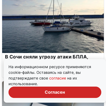
В Сочи сняли угрозу атаки БПЛА,
аэропорт закрыт
На информационном ресурсе применяются
6 августа
0
cookie-файлы. Оставаясь на сайте, вы
подтверждаете свое
согласие
на их
использование.
Согласен