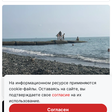
Сирены в Сочи: новая угроза БПЛА
На информационном ресурсе применяются
cookie-файлы. Оставаясь на сайте, вы
6 августа
0
подтверждаете свое
согласие
на их
использование.
Согласен