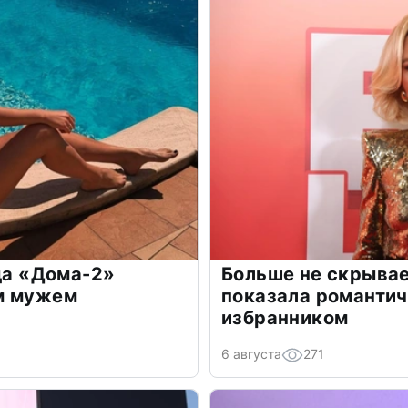
зда «Дома-2»
Больше не скрывае
м мужем
показала романти
избранником
6 августа
271