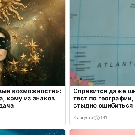
овые возможности»:
Справится даже шк
а, кому из знаков
тест по географии,
дача
стыдно ошибиться
6 августа
141