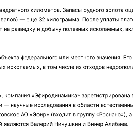
вадратного километра. Запасы рудного золота оц
отвалов) — еще 32 килограмма. После уплаты пла
т на разведку и добычу полезных ископаемых, вк
объекта федерального или местного значения. Ег
ых ископаемых, в том числе из отходов недропо
, компания «Эфиродинамика» зарегистрирована в
и — научные исследования в области естественных
овское АО «Эфир» (входит в группу «Роснано»), а
й являются Валерий Ничушкин и Винер Алибаев.