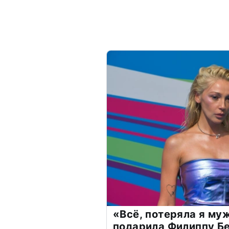
«Всё, потеряла я му
подарила Филиппу Б