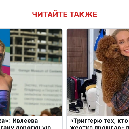
ЧИТАЙТЕ ТАКЖЕ
жа»: Ивлеева
«Триггерю тех, кто
егаку дорогущую
жестко прошлась п