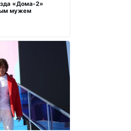
везда «Дома-2»
дым мужем