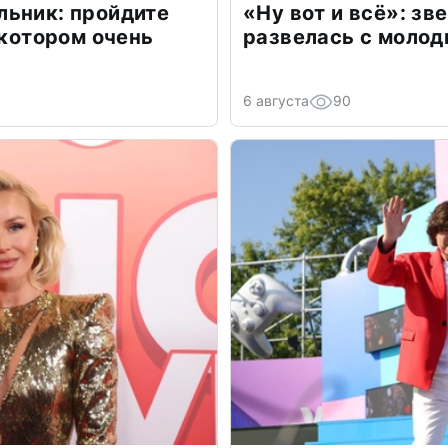
льник: пройдите
«Ну вот и всё»: з
 котором очень
развелась с моло
6 августа
90