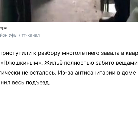
сора
он Уфы / тг-канал
 приступили к разбору многолетнего завала в кв
и «Плюшкиным». Жильё полностью забито вещам
ически не осталось. Из-за антисанитарии в доме 
лнил весь подъезд.