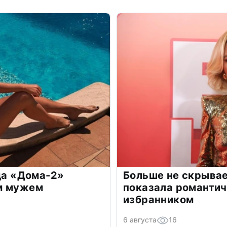
зда «Дома-2»
Больше не скрывае
м мужем
показала романти
избранником
6 августа
16