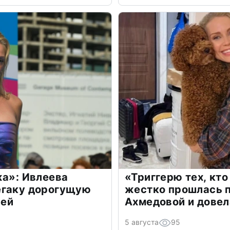
жа»: Ивлеева
«Триггерю тех, кто
егаку дорогущую
жестко прошлась п
лей
Ахмедовой и довел
5 августа
95