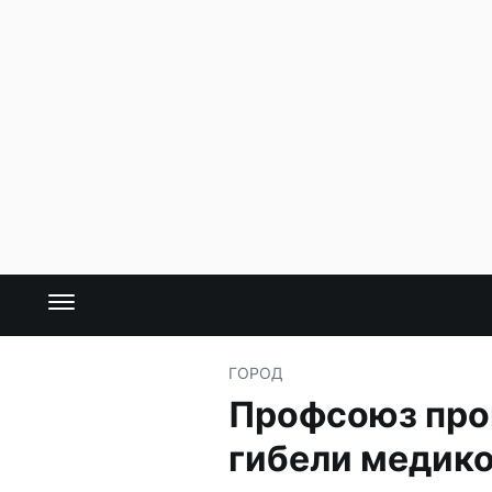
ГОРОД
Профсоюз пров
гибели медико