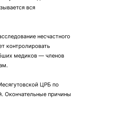
азывается вся
асследование несчастного
дет контролировать
ибших медиков — членов
ам.
Месягутовской ЦРБ по
ей. Окончательные причины