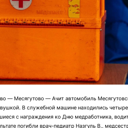
ево — Месягутово — Ачит автомобиль Месягутовс
вушкой. В служебной машине находились четыре 
иеся с награждения ко Дню медработника, водите
льтате погибли врач-педиатр Назгуль В., медсестр