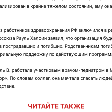
тализирован в крайне тяжелом состоянии, ему ок
з работников здравоохранения РФ включился в р
фсоюза Рауль Халфин заявил, что организация бу
в пострадавших и погибших. Родственникам пог
ериальную поддержку по действующим программ
ль В. работала участковым врачом-педиатром в 
р». По словам коллег, она мечтала спасать люд
дствие.
ЧИТАЙТЕ ТАКЖЕ