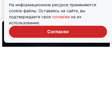
Сирены в Сочи: новая угроза БПЛА
На информационном ресурсе применяются
cookie-файлы. Оставаясь на сайте, вы
6 августа
0
подтверждаете свое
согласие
на их
использование.
Согласен
Взрывы в Воронеже после сигнала
тревоги