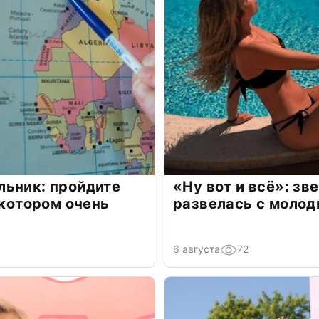
льник: пройдите
«Ну вот и всё»: з
 котором очень
развелась с моло
6 августа
72