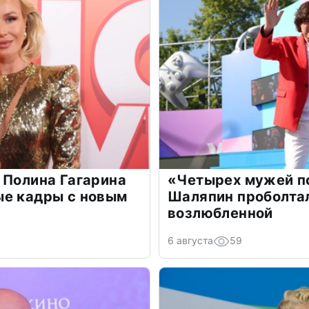
 Полина Гагарина
«Четырех мужей п
ые кадры с новым
Шаляпин проболтал
возлюбленной
6 августа
59