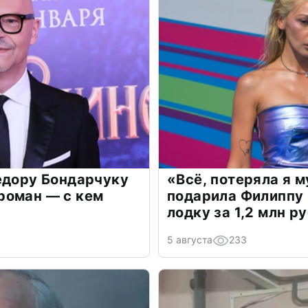
едору Бондарчуку
«Всё, потеряла я 
роман — с кем
подарила Филиппу
лодку за 1,2 млн р
5 августа
233