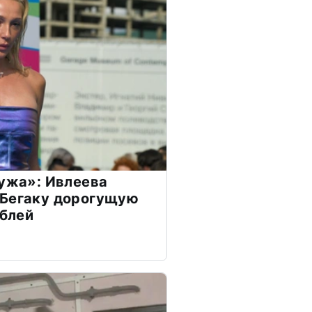
мужа»: Ивлеева
 Бегаку дорогущую
ублей