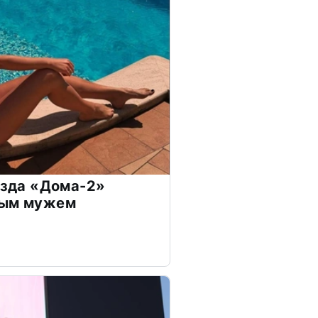
везда «Дома-2»
дым мужем