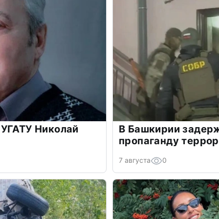
 УГАТУ Николай
В Башкирии задерж
пропаганду терро
7 августа
0