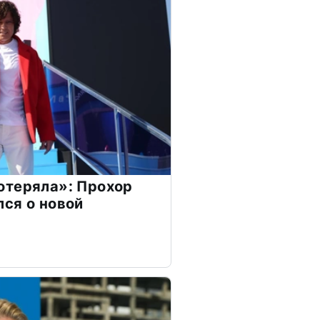
отеряла»: Прохор
ся о новой