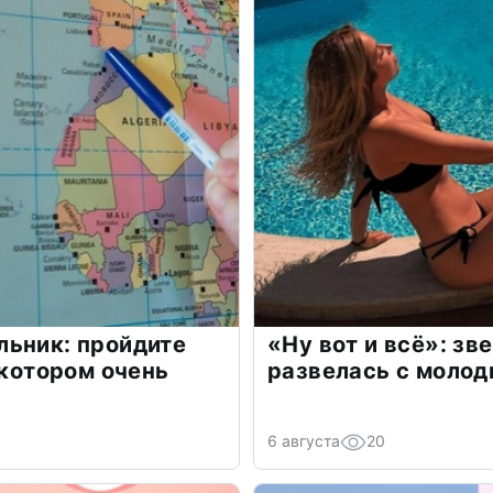
льник: пройдите
«Ну вот и всё»: з
 котором очень
развелась с моло
6 августа
20