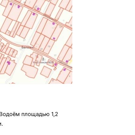
 Водоём площадью 1,2
и.