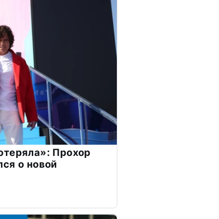
отеряла»: Прохор
ся о новой