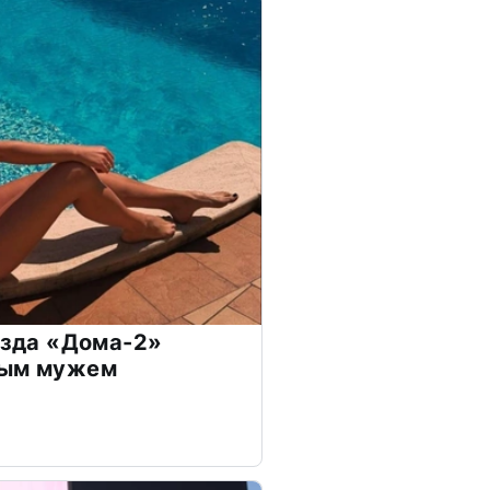
везда «Дома-2»
дым мужем