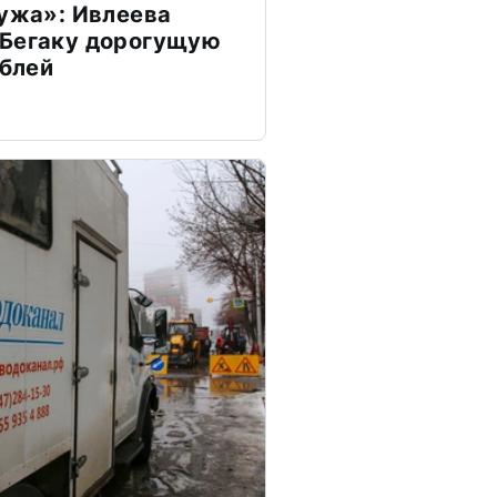
мужа»: Ивлеева
 Бегаку дорогущую
ублей