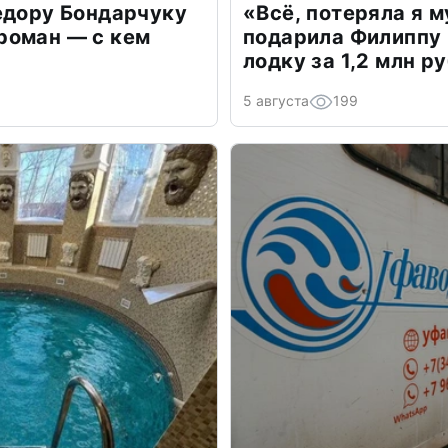
едору Бондарчуку
«Всё, потеряла я 
роман — с кем
подарила Филиппу
лодку за 1,2 млн р
5 августа
199