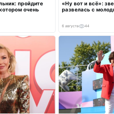
льник: пройдите
«Ну вот и всё»: з
 котором очень
развелась с моло
6 августа
44