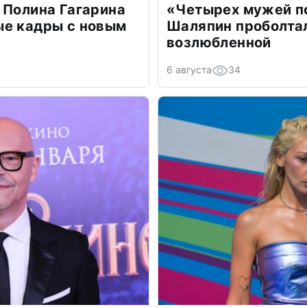
 Полина Гагарина
«Четырех мужей п
ые кадры с новым
Шаляпин проболтал
возлюбленной
6 августа
34