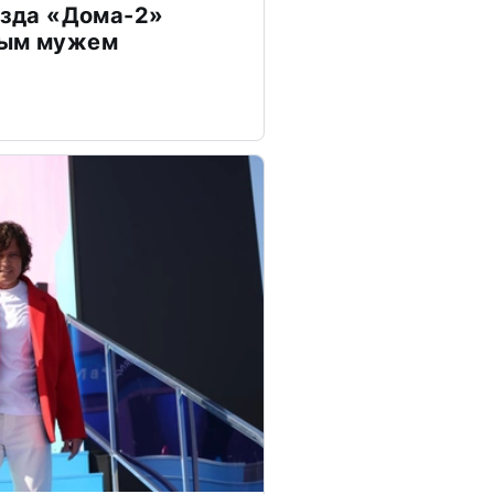
везда «Дома-2»
дым мужем