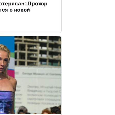
отеряла»: Прохор
ся о новой