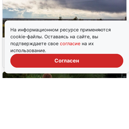
На информационном ресурсе применяются
cookie-файлы. Оставаясь на сайте, вы
Над ХМАО впервые сбили
подтверждаете свое
согласие
на их
беспилотники
использование.
Согласен
3 августа
0