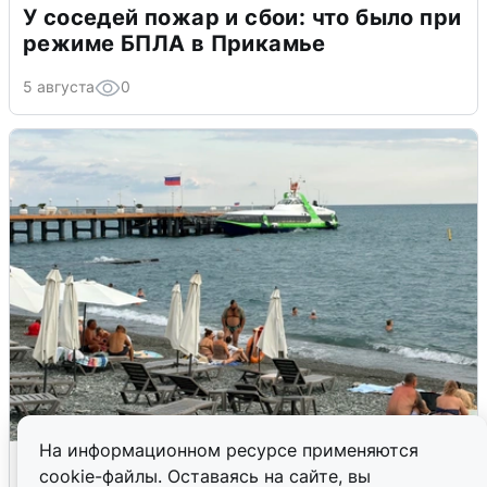
У соседей пожар и сбои: что было при
режиме БПЛА в Прикамье
5 августа
0
На информационном ресурсе применяются
Жители и туристы Сочи рассказали
cookie-файлы. Оставаясь на сайте, вы
об атаке БПЛА 5 августа