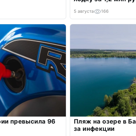
5 августа
166
рии превысила 96
Пляж на озере в Б
за инфекции