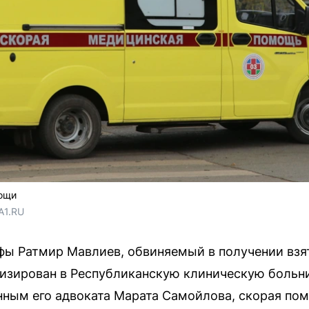
ощи
A1.RU
фы Ратмир Мавлиев, обвиняемый в получении вз
изирован в Республиканскую клиническую больни
нным его адвоката Марата Самойлова, скорая по