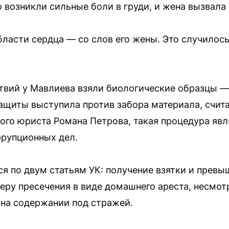
го возникли сильные боли в груди, и жена вызвала
бласти сердца — со слов его жены. Это случилос
твий у Мавлиева взяли биологические образцы —
защиты выступила против забора материала, счит
ого юриста Романа Петрова, такая процедура явл
ррупционных дел.
я по двум статьям УК: получение взятки и прев
еру пресечения в виде домашнего ареста, несмот
 на содержании под стражей.