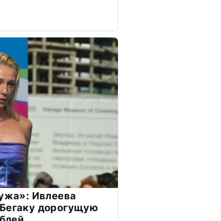
мужа»: Ивлеева
 Бегаку дорогущую
ублей