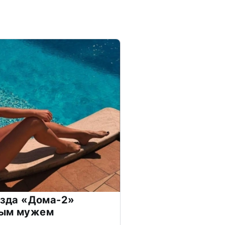
везда «Дома-2»
дым мужем