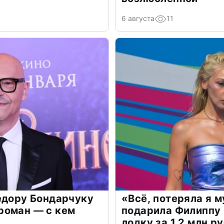
6 августа
11
едору Бондарчуку
«Всё, потеряла я 
роман — с кем
подарила Филиппу
лодку за 1,2 млн р