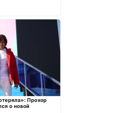
отеряла»: Прохор
ся о новой