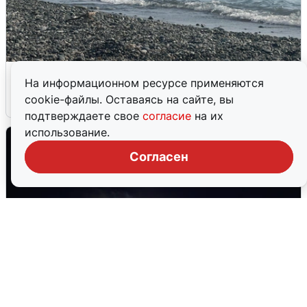
Сирены в Сочи: новая угроза БПЛА
На информационном ресурсе применяются
cookie-файлы. Оставаясь на сайте, вы
6 августа
0
подтверждаете свое
согласие
на их
использование.
Согласен