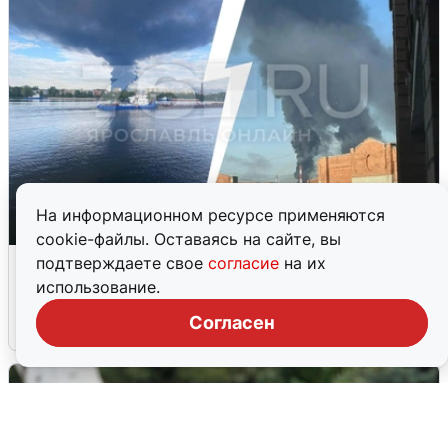
На информационном ресурсе применяются
cookie-файлы. Оставаясь на сайте, вы
Ночная атака БПЛА на Ярославль:
подтверждаете свое
согласие
на их
попадания и последствия
использование.
Согласен
6 августа
0