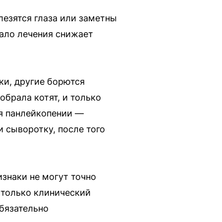
лезятся глаза или заметны
чало лечения снижает
ки, другие борются
обрала котят, и только
ия панлейкопении —
 сыворотку, после того
изнаки не могут точно
 только клинический
бязательно