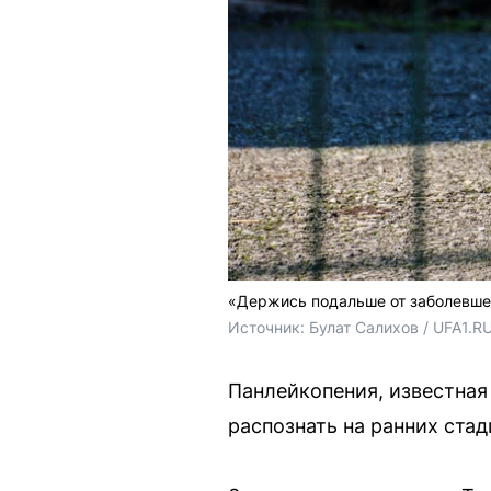
«Держись подальше от заболевшей
Источник: 
Булат Салихов / UFA1.R
Панлейкопения, известная
распознать на ранних ста