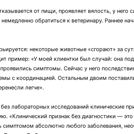
казывается от пищи, проявляет вялость, у него с
 немедленно обратиться к ветеринару. Раннее на
ьируется: некоторые животные «сгорают» за сут
т пример: «У моей клиентки был случай: она под
о проявились симптомы. Сейчас у него последств
емы с координацией. Остальным двоим поставили
еренесли легче».
о без лабораторных исследований клинические пр
ию. «Клинический признак без диагностики — это
ь симптомом абсолютно любого заболевания, нео