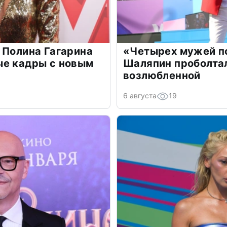
 Полина Гагарина
«Четырех мужей п
ые кадры с новым
Шаляпин проболтал
возлюбленной
6 августа
19