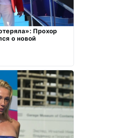
отеряла»: Прохор
ся о новой