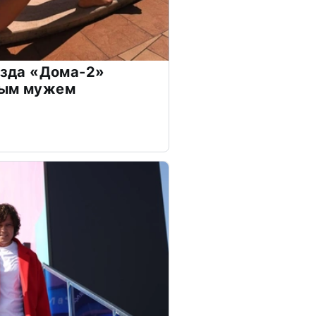
везда «Дома-2»
дым мужем