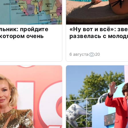
льник: пройдите
«Ну вот и всё»: з
 котором очень
развелась с моло
6 августа
20