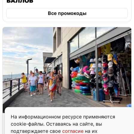
Все промокоды
На информационном ресурсе применяются
В Сочи объявили угрозу атаки БПЛА и
cookie-файлы. Оставаясь на сайте, вы
закрыли пляжи
подтверждаете свое
согласие
на их