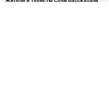
Жители и туристы Сочи рассказали
об атаке БПЛА 5 августа
5 августа
0