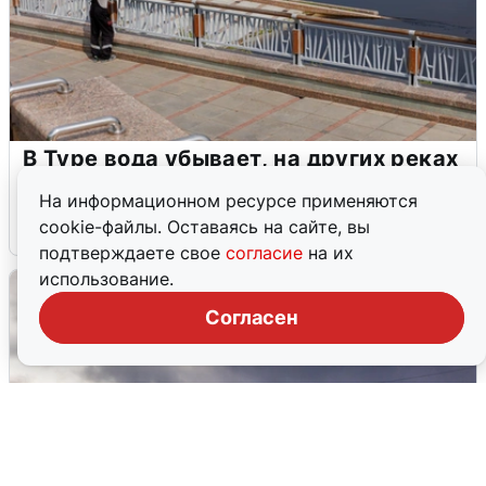
В Туре вода убывает, на других реках
области прибывает
На информационном ресурсе применяются
cookie-файлы. Оставаясь на сайте, вы
4 августа
0
подтверждаете свое
согласие
на их
использование.
Согласен