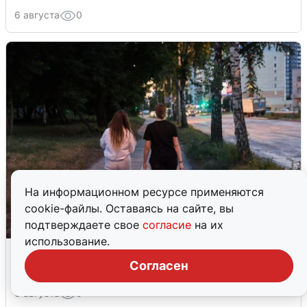
6 августа
0
На информационном ресурсе применяются
cookie-файлы. Оставаясь на сайте, вы
подтверждаете свое
согласие
на их
использование.
Опубликована карта отключений
воды в Воронеже
Согласен
6 августа
0