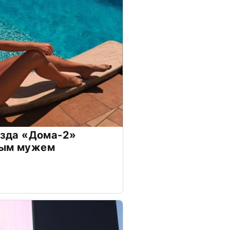
везда «Дома-2»
дым мужем