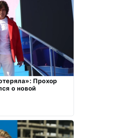
отеряла»: Прохор
ся о новой