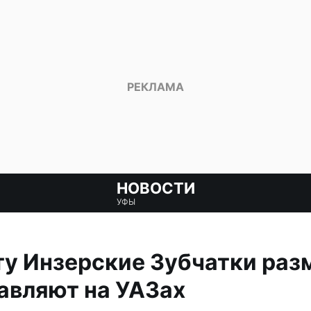
НОВОСТИ
УФЫ
ту Инзерские Зубчатки раз
авляют на УАЗах