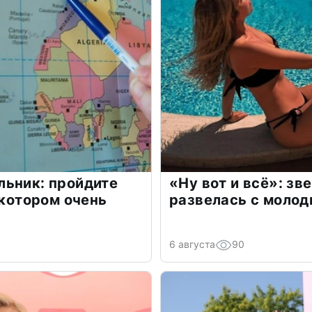
льник: пройдите
«Ну вот и всё»: з
 котором очень
развелась с моло
6 августа
90