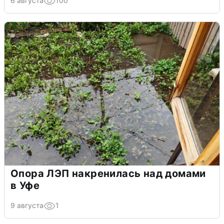
6 августа
100
Опора ЛЭП накренилась над домами
в Уфе
9 августа
1