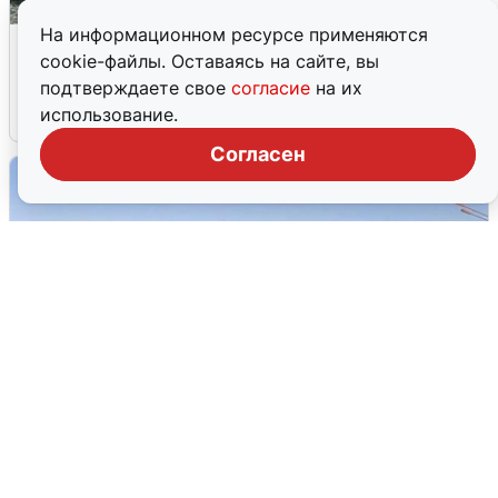
На информационном ресурсе применяются
Жители и туристы Сочи рассказали
cookie-файлы. Оставаясь на сайте, вы
об атаке БПЛА 5 августа
подтверждаете свое
согласие
на их
использование.
5 августа
0
Согласен
Пять машин столкнулись на