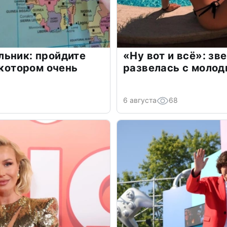
льник: пройдите
«Ну вот и всё»: з
 котором очень
развелась с моло
6 августа
68