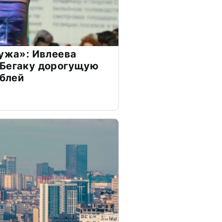
мужа»: Ивлеева
 Бегаку дорогущую
ублей