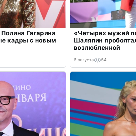
 Полина Гагарина
«Четырех мужей п
ые кадры с новым
Шаляпин проболтал
возлюбленной
6 августа
54