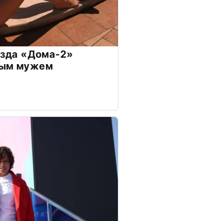
везда «Дома-2»
дым мужем