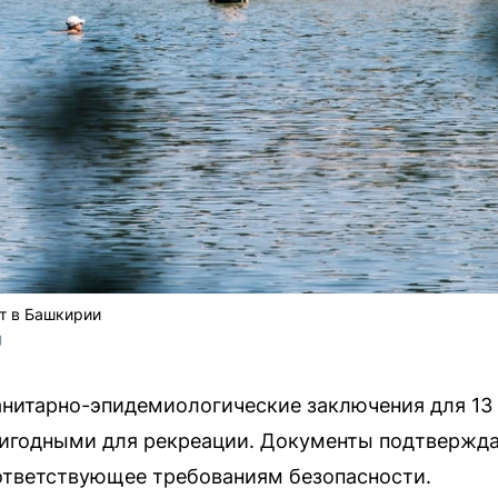
т в Башкирии
U
анитарно-эпидемиологические заключения для 13
ригодными для рекреации. Документы подтвержда
ответствующее требованиям безопасности.