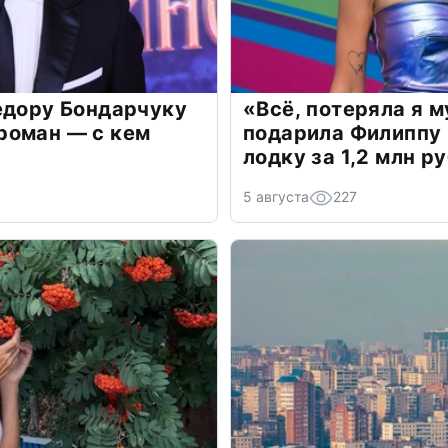
едору Бондарчуку
«Всё, потеряла я 
роман — с кем
подарила Филиппу
лодку за 1,2 млн р
5 августа
227