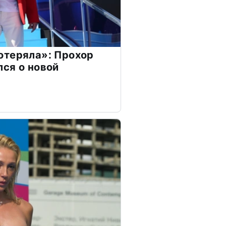
отеряла»: Прохор
ся о новой