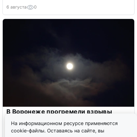
6 августа
0
В Воронеже прогремели взрывы
после сигнала тревоги
На информационном ресурсе применяются
cookie-файлы. Оставаясь на сайте, вы
5 августа
0