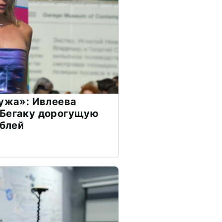
мужа»: Ивлеева
 Бегаку дорогущую
ублей