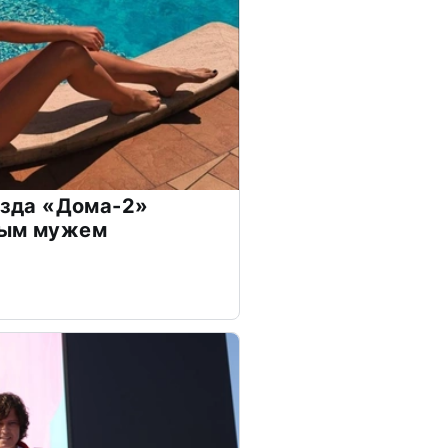
везда «Дома-2»
дым мужем