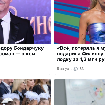
едору Бондарчуку
«Всё, потеряла я 
роман — с кем
подарила Филиппу
лодку за 1,2 млн р
5 августа
183