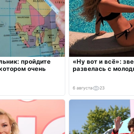
льник: пройдите
«Ну вот и всё»: з
 котором очень
развелась с моло
6 августа
23