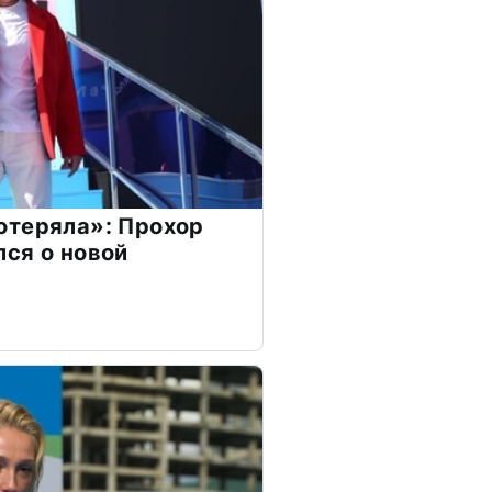
отеряла»: Прохор
ся о новой