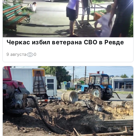
Черкас избил ветерана СВО в Ревде
9 августа
0