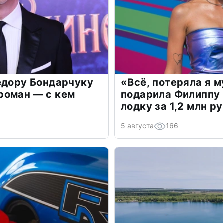
едору Бондарчуку
«Всё, потеряла я 
роман — с кем
подарила Филиппу
лодку за 1,2 млн р
5 августа
166