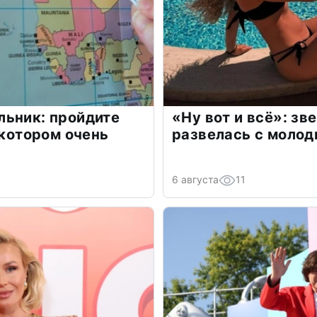
льник: пройдите
«Ну вот и всё»: з
 котором очень
развелась с моло
6 августа
11