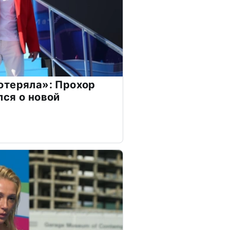
отеряла»: Прохор
ся о новой