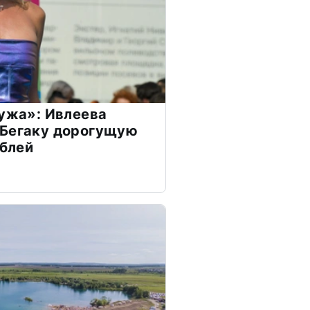
мужа»: Ивлеева
 Бегаку дорогущую
ублей