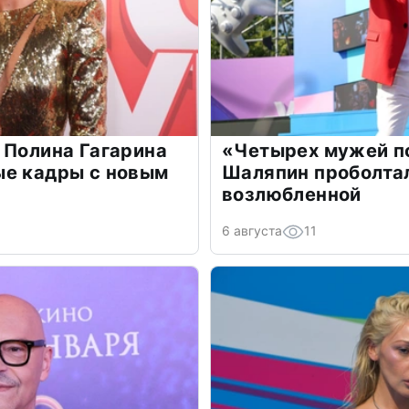
 Полина Гагарина
«Четырех мужей п
ые кадры с новым
Шаляпин проболтал
возлюбленной
6 августа
11