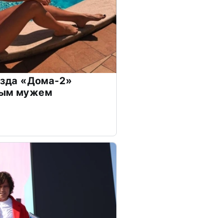
везда «Дома-2»
дым мужем