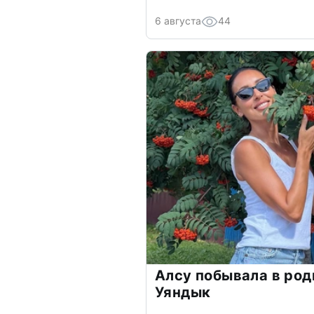
6 августа
44
Алсу побывала в род
Уяндык