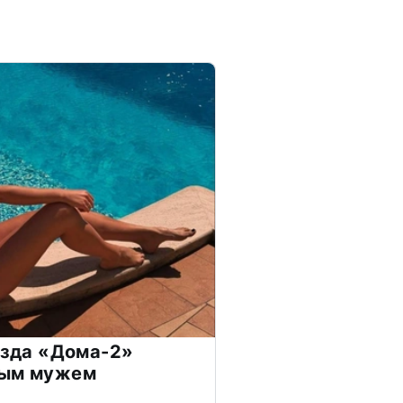
везда «Дома-2»
дым мужем