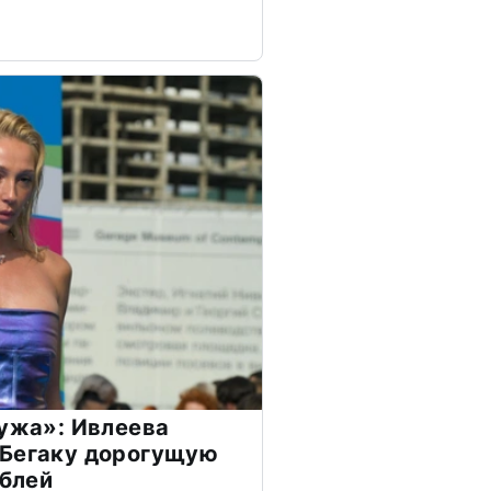
мужа»: Ивлеева
 Бегаку дорогущую
ублей