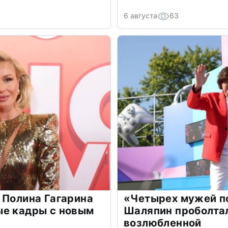
6 августа
63
 Полина Гагарина
«Четырех мужей п
ые кадры с новым
Шаляпин проболтал
возлюбленной