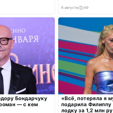
6 августа
49
едору Бондарчуку
«Всё, потеряла я 
роман — с кем
подарила Филиппу
лодку за 1,2 млн р