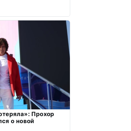
отеряла»: Прохор
ся о новой