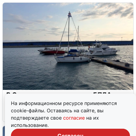
В Сочи сняли угрозу атаки БПЛА,
аэропорт закрыт
На информационном ресурсе применяются
cookie-файлы. Оставаясь на сайте, вы
6 августа
0
подтверждаете свое
согласие
на их
использование.
Согласен