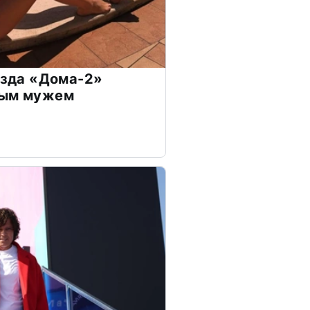
везда «Дома-2»
дым мужем