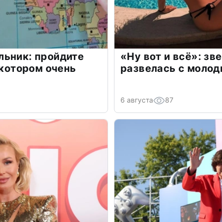
льник: пройдите
«Ну вот и всё»: з
 котором очень
развелась с моло
6 августа
87