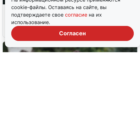
cookie-файлы. Оставаясь на сайте, вы
Ночная атака БПЛА на Ярославль:
подтверждаете свое
согласие
на их
попадания и последствия
использование.
6 августа
0
Согласен
Волгоградцы остались без