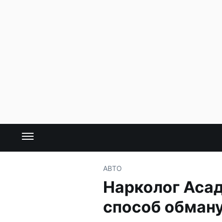
АВТО
Нарколог Аса
способ обману