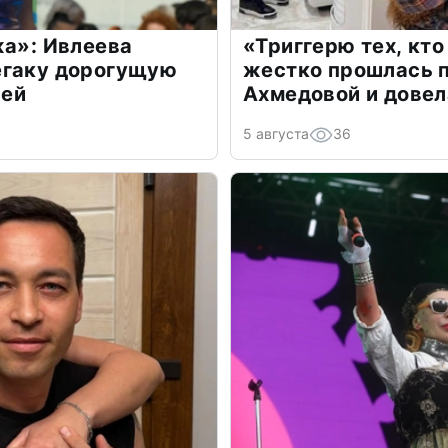
жа»: Ивлеева
«Триггерю тех, кто
егаку дорогущую
жестко прошлась п
лей
Ахмедовой и довел
5 августа
36