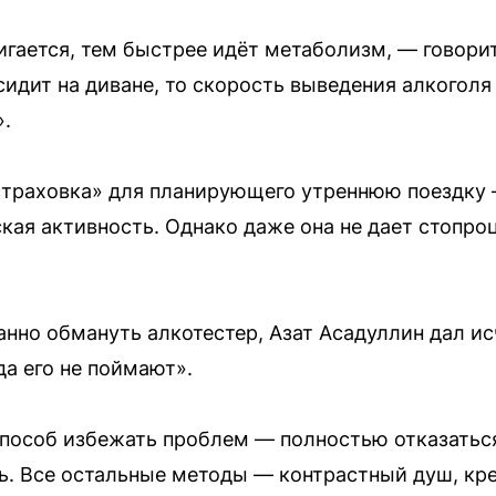
игается, тем быстрее идёт метаболизм, — говорит
 сидит на диване, то скорость выведения алкоголя 
».
страховка» для планирующего утреннюю поездку —
ская активность. Однако даже она не дает стопроц
ванно обмануть алкотестер, Азат Асадуллин дал 
да его не поймают».
особ избежать проблем — полностью отказаться 
ль. Все остальные методы — контрастный душ, кр