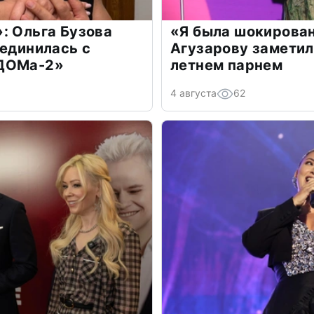
: Ольга Бузова
«Я была шокирова
оединилась с
Агузарову заметил
«ДОМа-2»
летнем парнем
4 августа
62