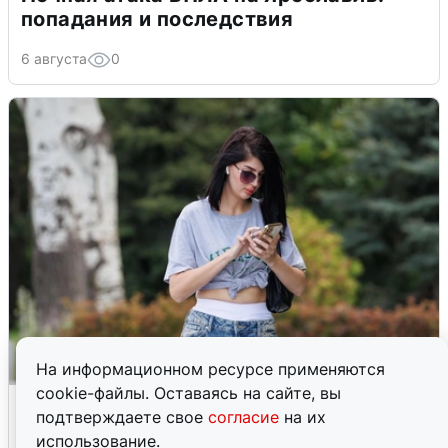
попадания и последствия
6 августа
0
На информационном ресурсе применяются
cookie-файлы. Оставаясь на сайте, вы
Волгоградцы остались без
подтверждаете свое
согласие
на их
мобильного интернета
использование.